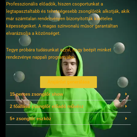
Professzionális előadók, hiszen csoportunkat a
legtapasztaltabb és tehetségesebb zsonglőrök alkotják, akik
már számtalan rendezvényen bizonyították kivételes
képességeiket. A magas színvonalú műsor garantáltan
elvarázsolja a közönséget.
Tegye próbára tudásunkat azzal, hogy beépít minket
rendezvénye nappali programjába.
Árajánlat generálása
15 perces zsonglőr show
2 főállású zsonglőr előadó művész
5+ zsonglőr eszköz