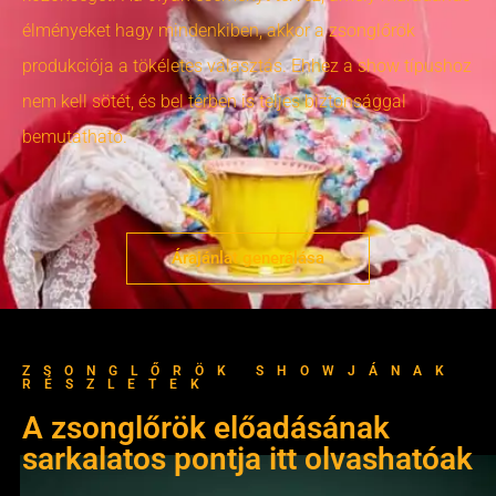
élményeket hagy mindenkiben, akkor a zsonglőrök
produkciója a tökéletes választás. Ehhez a show típushoz
nem kell sötét, és bel térben is teljes biztonsággal
bemutatható.
Árajánlat generálása
ZSONGLŐRÖK SHOWJÁNAK
RÉSZLETEK
A zsonglőrök előadásának
sarkalatos pontja itt olvashatóak