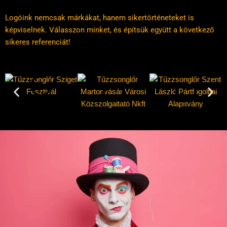
Logóink nemcsak márkákat, hanem sikertörténeteket is
képviselnek. Válasszon minket, és építsük együtt a következő
sikeres referenciát!