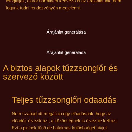
lefoglalják, akkor bármilyen kedvező is az árajánlatunk, nem
fogunk tudni rendezvényén megjelenni.
Árajánlat generálása
Árajánlat generálása
A biztos alapok tűzzsonglőr és
szervező között
Teljes tűzzsonglőri odaadás
Nem szabad ott megállnia egy előadásnak, hogy az
előadók élvezik azt, a közönségnek is élveznie kell azt.
Ezt a picinek tűnő de hatalmas különbséget hívjuk