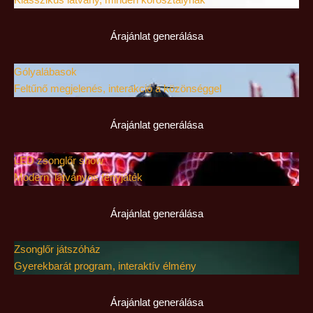
Árajánlat generálása
Gólyalábasok
Feltűnő megjelenés, interakció a közönséggel
Árajánlat generálása
LED zsonglőr show
Modern, látványos fényjáték
Árajánlat generálása
Zsonglőr játszóház
Gyerekbarát program, interaktív élmény
Árajánlat generálása