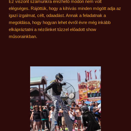
Ez viszont számunkra érezhető módon nem volt
elégséges. Rájöttük, hogy
a kihívás minden mögött adja az
igazi izgalmat
, célt, odaadást. Annak a feladatnak a
megoldása, hogy hogyan lehet évről évre még inkább
elkápráztatni a nézőinket tűzzel előadott show
műsorainkban.