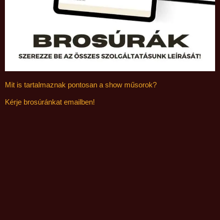
Mit is tartalmaznak pontosan a show műsorok?
Kérje brosúránkat emailben!