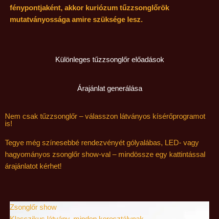
fénypontjaként, akkor kuriózum tűzzsonglőrök
mutatványossága amire szüksége lesz.
Különleges tűzzsonglőr előadások
Árajánlat generálása
Nem csak tűzzsonglőr – válasszon látványos kísérőprogramot
is!
Tegye még színesebbé rendezvényét gólyalábas, LED- vagy
hagyományos zsonglőr show-val – mindössze egy kattintással
árajánlatot kérhet!
Zsonglőr show
Klasszikus látvány, minden korosztálynak