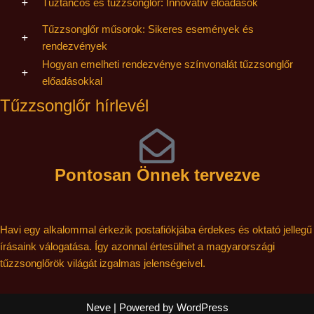
Tűztáncos és tűzzsonglőr: Innovatív előadások
Tűzzsonglőr műsorok: Sikeres események és
rendezvények
Hogyan emelheti rendezvénye színvonalát tűzzsonglőr
előadásokkal
Tűzzsonglőr hírlevél
Pontosan Önnek tervezve
Havi egy alkalommal érkezik postafiókjába érdekes és oktató jellegű
írásaink válogatása. Így azonnal értesülhet a magyarországi
tűzzsonglőrök világát izgalmas jelenségeivel.
Neve
| Powered by
WordPress