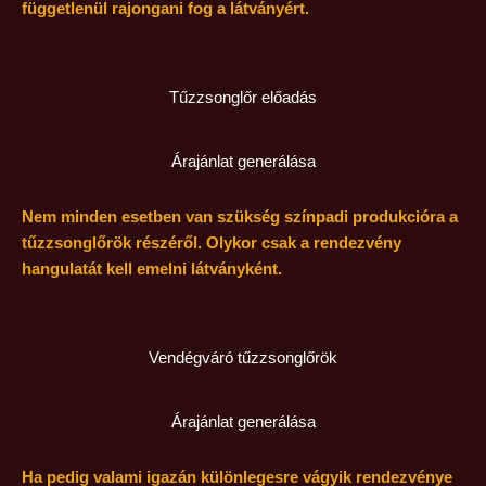
függetlenül rajongani fog a látványért.
Tűzzsonglőr előadás
Árajánlat generálása
Nem minden esetben van szükség színpadi produkcióra a
tűzzsonglőrök részéről. Olykor csak a rendezvény
hangulatát kell emelni látványként.
Vendégváró tűzzsonglőrök
Árajánlat generálása
Ha pedig valami igazán különlegesre vágyik rendezvénye