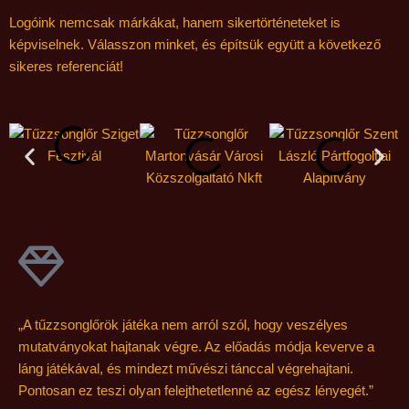
Logóink nemcsak márkákat, hanem sikertörténeteket is
képviselnek. Válasszon minket, és építsük együtt a következő
sikeres referenciát!
„A tűzzsonglőrök játéka nem arról szól, hogy veszélyes
mutatványokat hajtanak végre. Az előadás módja keverve a
láng játékával, és mindezt művészi tánccal végrehajtani.
Pontosan ez teszi olyan felejthetetlenné az egész lényegét.”