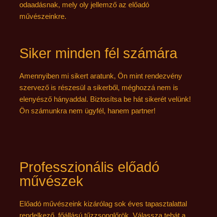
odaadásnak, mely oly jellemző az előadó
művészeinkre.
Siker minden fél számára
Amennyiben mi sikert aratunk, Ön mint rendezvény
szervező is részesül a sikerből, méghozzá nem is
elenyésző hányaddal. Biztosítsa be hát sikerét velünk!
Ön számunkra nem ügyfél, hanem partner!
Professzionális előadó
művészek
Előadó művészeink kizárólag sok éves tapasztalattal
rendelkező, főállású tűzzsonglőrök. Válassza tehát a