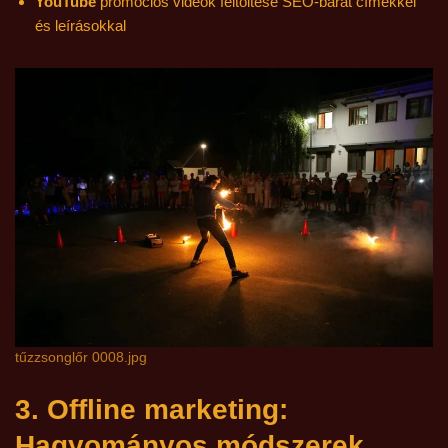
YouTube
promóciós videók feltöltése SEO-barát címekkel
és leírásokkal
tűzzsonglőr 0008.jpg
3. Offline marketing:
Hagyományos módszerek