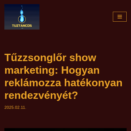
Skip
to
content
Tűzzsonglőr show
marketing: Hogyan
reklámozza hatékonyan
rendezvényét?
2025.02.11.