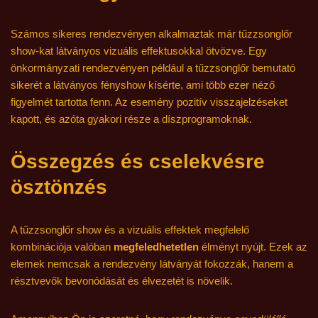
Számos sikeres rendezvényen alkalmaztak már tűzzsonglőr
show-kat látványos vizuális effektusokkal ötvözve. Egy
önkormányzati rendezvényen például a tűzzsonglőr bemutató
sikerét a látványos fényshow kísérte, ami több ezer néző
figyelmét tartotta fenn. Az esemény pozitív visszajelzéseket
kapott, és azóta gyakori része a díszprogramoknak.
Összegzés és cselekvésre
ösztönzés
A tűzzsonglőr show és a vizuális effektek megfelelő
kombinációja valóban
megfeledhetetlen
élményt nyújt. Ezek az
elemek nemcsak a rendezvény látványát fokozzák, hanem a
résztvevők bevonódását és élvezetét is növelik.