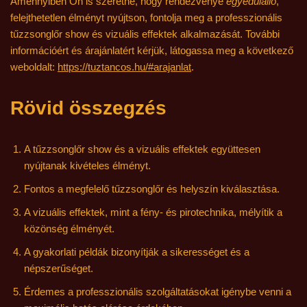
Amennyiben Ön is szeretné, hogy rendezvénye
egyedülálló
,
felejthetetlen élményt nyújtson, fontolja meg a professzionális
tűzzsonglőr show és vizuális effektek alkalmazását. További
információért és árajánlatért kérjük, látogassa meg a következő
weboldalt:
https://tuztancos.hu/#arajanlat
.
Rövid összegzés
A tűzzsonglőr show és a vizuális effektek együttesen
nyújtanak kivételes élményt.
Fontos a megfelelő tűzzsonglőr és helyszín kiválasztása.
A vizuális effektek, mint a fény- és pirotechnika, mélyítik a
közönség élményét.
A gyakorlati példák bizonyítják a sikerességet és a
népszerűséget.
Érdemes a professzionális szolgáltatásokat igénybe venni a