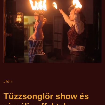
„`html
Tűzzsonglőr show és