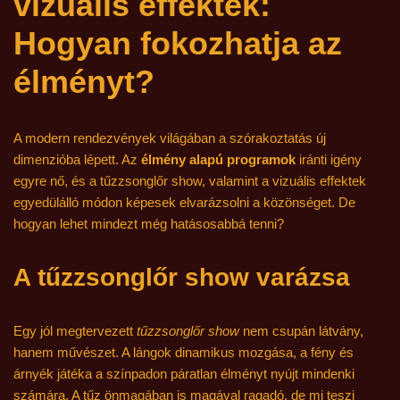
vizuális effektek:
Hogyan fokozhatja az
élményt?
A modern rendezvények világában a szórakoztatás új
dimenzióba lépett. Az
élmény alapú programok
iránti igény
egyre nő, és a tűzzsonglőr show, valamint a vizuális effektek
egyedülálló módon képesek elvarázsolni a közönséget. De
hogyan lehet mindezt még hatásosabbá tenni?
A tűzzsonglőr show varázsa
Egy jól megtervezett
tűzzsonglőr show
nem csupán látvány,
hanem művészet. A lángok dinamikus mozgása, a fény és
árnyék játéka a színpadon páratlan élményt nyújt mindenki
számára. A tűz önmagában is magával ragadó, de mi teszi