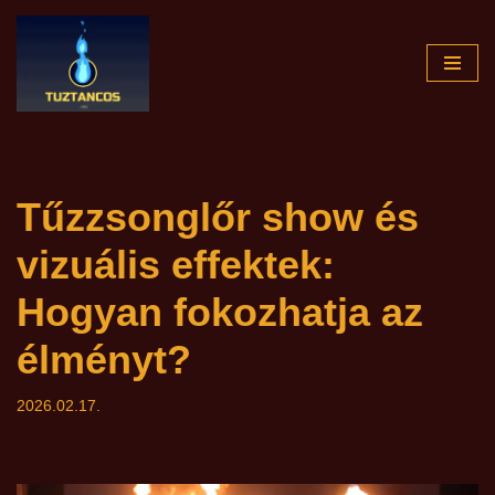
Skip
to
content
Tűzzsonglőr show és
vizuális effektek:
Hogyan fokozhatja az
élményt?
2026.02.17.