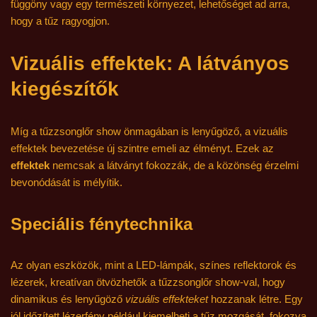
függöny vagy egy természeti környezet, lehetőséget ad arra,
hogy a tűz ragyogjon.
Vizuális effektek: A látványos
kiegészítők
Míg a tűzzsonglőr show önmagában is lenyűgöző, a vizuális
effektek bevezetése új szintre emeli az élményt. Ezek az
effektek
nemcsak a látványt fokozzák, de a közönség érzelmi
bevonódását is mélyítik.
Speciális fénytechnika
Az olyan eszközök, mint a LED-lámpák, színes reflektorok és
lézerek, kreatívan ötvözhetők a tűzzsonglőr show-val, hogy
dinamikus és lenyűgöző
vizuális effekteket
hozzanak létre. Egy
jól időzített lézerfény például kiemelheti a tűz mozgását, fokozva