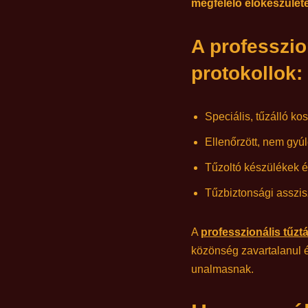
megfelelő előkészülete
A professzio
protokollok:
Speciális, tűzálló k
Ellenőrzött, nem gyú
Tűzoltó készülékek é
Tűzbiztonsági asszisz
A
professzionális tűz
közönség zavartalanul é
unalmasnak.