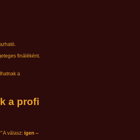
azható.
teges fináléként.
dhatnak a
k a profi
”
A válasz:
igen –