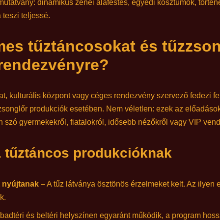
 mutatvány: dinamikus zenei aláfestés, egyedi kosztümök, törté
teszi teljessé.
mes tűztáncosokat és tűzzso
 rendezvényre?
, kulturális központ vagy céges rendezvény szervező fedezi fe
űzzsonglőr produkciók esetében. Nem véletlen: ezek az előadás
en szó gyermekekről, fiatalokról, idősebb nézőkről vagy VIP ven
a tűztáncos produkcióknak
 nyújtanak
– A tűz látványa ösztönös érzelmeket kelt. Az ilyen 
k.
adtéri és beltéri helyszínen egyaránt működik, a program hossz