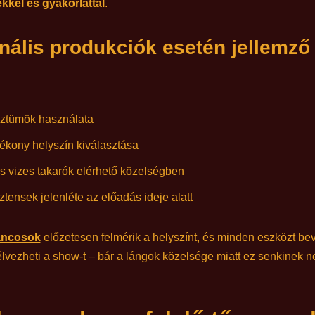
kkel és gyakorlattal
.
nális produkciók esetén jellemző
osztümök használata
lékony helyszín kiválasztása
s vizes takarók elérhető közelségben
tensek jelenléte az előadás ideje alatt
táncosok
előzetesen felmérik a helyszínt, és minden eszközt bev
lvezheti a show-t – bár a lángok közelsége miatt ez senkinek n