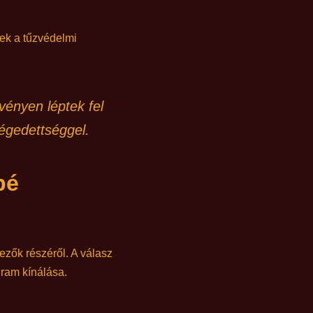
nek a tűzvédelmi
vényen léptek fel
légedettséggel.
bé
ezők részéről. A válasz
gram kínálása.