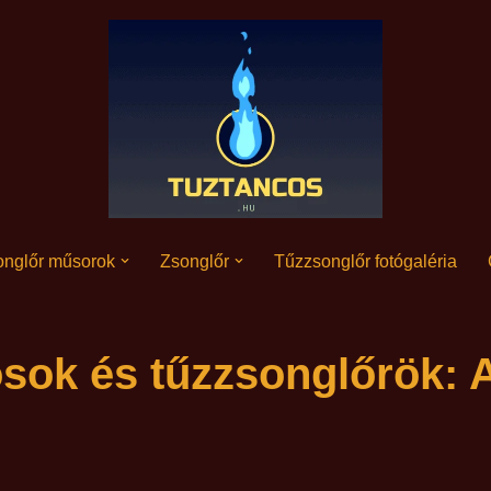
nglőr műsorok
Zsonglőr
Tűzzsonglőr fotógaléria
sok és tűzzsonglőrök: 