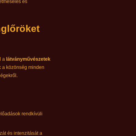
netmesélés és
nglőröket
l a
látványművészetek
ok a közönség minden
dégekről.
előadások rendkívüli
át és intenzitását a