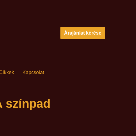
Árajánlat kérése
Cikkek
Kapcsolat
A színpad