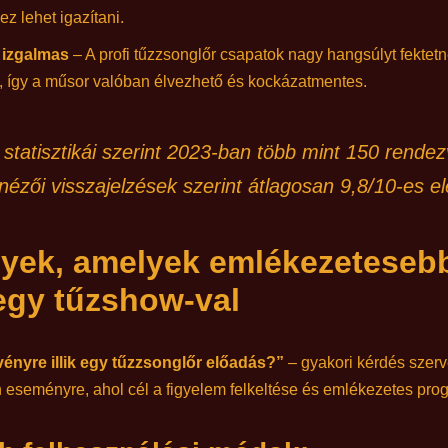
z lehet igazítani.
s izgalmas
– A profi tűzzsonglőr csapatok nagy hangsúlyt fektet
a, így a műsor valóban élvezhető és kockázatmentes.
tatisztikái szerint 2023-ban több mint 150 rendez
nézői visszajelzések szerint átlagosan 9,8/10-es e
yek, amelyek emlékezeteseb
egy tűzshow-val
ényre illik egy tűzzsonglőr előadás?”
– gyakori kérdés szerv
 eseményre, ahol cél a figyelem felkeltése és emlékezetes pro