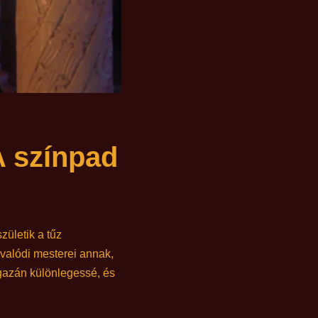
A színpad
zületik a tűz
alódi mesterei annak,
igazán különlegessé, és