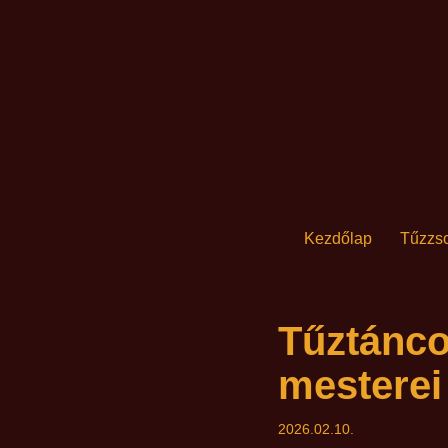
Skip
to
content
Kezdőlap
Tűzzso
Tűztánco
mesterei
2026.02.10.