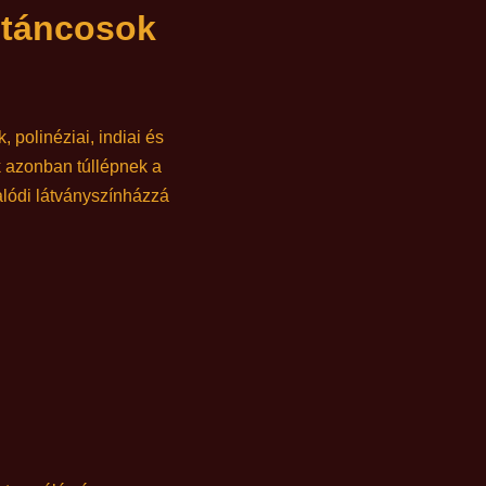
űztáncosok
polinéziai, indiai és
k azonban túllépnek a
lódi látványszínházzá