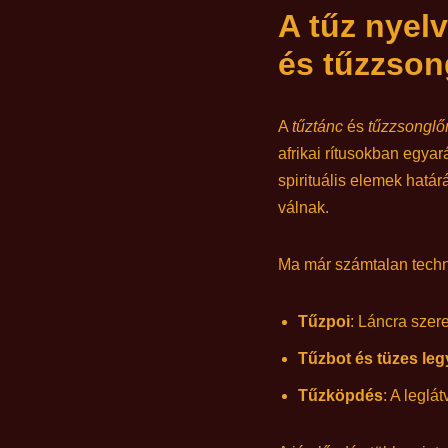
A tűz nyel
és tűzzson
A
tűztánc
és
tűzzsonglő
afrikai rítusokban egya
spirituális elemek határ
válnak.
Ma már számtalan techni
Tűzpoi
: Láncra szer
Tűzbot és tüzes le
Tűzköpdés
: A legl