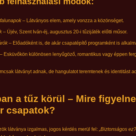
b felhasználási módok:
 falunapok
– Látványos elem, amely vonzza a közönséget.
k
– Újév, Szent Iván-éj, augusztus 20-i tűzijáték előtti műsor.
árók
– Előadóként is, de akár csapatépítő programként is alkalm
– Esküvőkön különösen lenyűgöző, romantikus vagy éppen ferge
mcsak látványt adnak, de hangulatot teremtenek és identitást a
n a tűz körül – Mire figyelne
r csapatok?
k látványa izgalmas, jogos kérdés merül fel:
„Biztonságos ez?