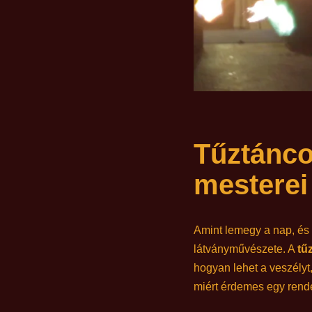
Tűztánco
mesterei
Amint lemegy a nap, és 
látványművészete. A
tű
hogyan lehet a veszélyt
miért érdemes egy ren