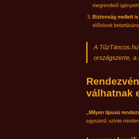
megrendelő igényeihe
Biztonság mellett i
előírások betartásár
A TűzTáncos.hu s
országszerte, a 
Rendezvén
válhatnak 
„Milyen típusú rendezv
egyszerű: szinte minden