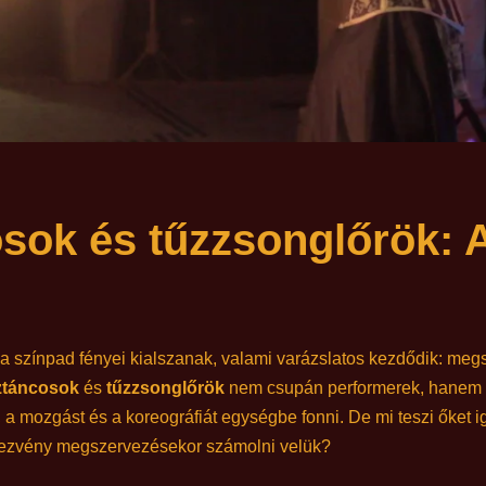
sok és tűzzsonglőrök: 
a színpad fényei kialszanak, valami varázslatos kezdődik: megs
ztáncosok
és
tűzzsonglőrök
nem csupán performerek, hanem v
, a mozgást és a koreográfiát egységbe fonni. De mi teszi őket 
dezvény megszervezésekor számolni velük?