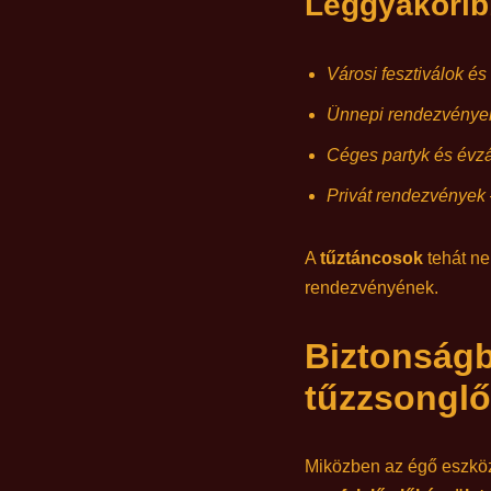
Leggyakorib
Városi fesztiválok és
Ünnepi rendezvénye
Céges partyk és évz
Privát rendezvények
A
tűztáncosok
tehát ne
rendezvényének.
Biztonságba
tűzzsonglő
Miközben az égő eszközö