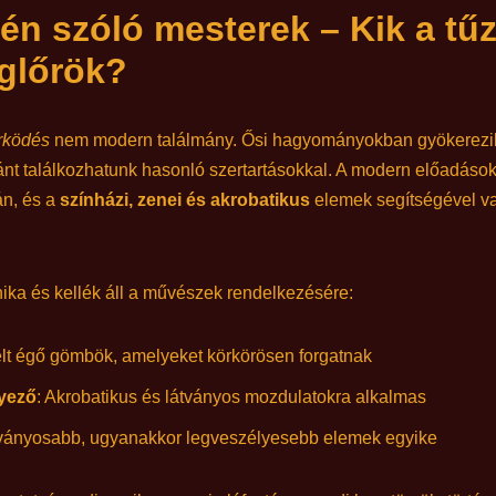
vén szóló mesterek – Kik a t
glőrök?
rködés
nem modern találmány. Ősi hagyományokban gyökerezik, 
ránt találkozhatunk hasonló szertartásokkal. A modern előadáso
án, és a
színházi, zenei és akrobatikus
elemek segítségével va
ka és kellék áll a művészek rendelkezésére:
elt égő gömbök, amelyeket körkörösen forgatnak
gyező
: Akrobatikus és látványos mozdulatokra alkalmas
átványosabb, ugyanakkor legveszélyesebb elemek egyike