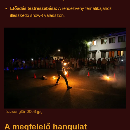
Előadás testreszabása:
A rendezvény tematikájához
illeszkedő show-t válasszon.
tűzzsonglőr 0008.jpg
A megfelelő hangulat