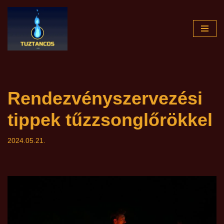
Skip
to
content
Rendezvényszervezési
tippek tűzzsonglőrökkel
2024.05.21.